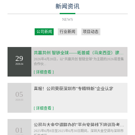
新闻资讯
NEWS
公司新闻
行业新闻
项目动态
共赢共创 智链全球——拓普威（马来西亚）建设有限公司荣膺2026易普集合作伙伴大会“最佳合作伙伴”
29
2026年4月28日，以“共赢共创 智链全球”为主题的2026易普集
合作伙...
2026.04
[ 详细查看 ]
喜报！公司荣获深圳市“专精特新”企业认定
05
2026.03
[ 详细查看 ]
公司与大金空调联办的“平台安装线下培训及考核”活动圆满落幕
01
2025年6月8日至2025年6月30日期间，深圳大金空调与深圳市