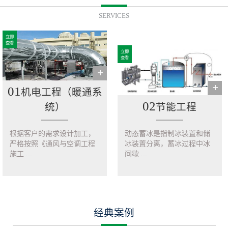
SERVICES
立即
查看
立即
查看
01
机电工程（暖通系
02
统）
节能工程
根据客户的需求设计加工，
动态蓄冰是指制冰装置和储
严格按照《通风与空调工程
冰装置分离，蓄冰过程中冰
施工 ...
间歇 ...
经典案例