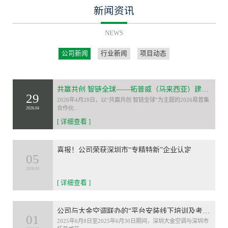
新闻资讯
NEWS
公司新闻
行业新闻
项目动态
共赢共创 智链全球——拓普威（马来西亚）建设有限公司荣膺2026易普集合作伙伴大会“最佳合作伙伴”
29
2026年4月28日，以“共赢共创 智链全球”为主题的2026易普集
合作伙...
2026.04
[ 详细查看 ]
喜报！公司荣获深圳市“专精特新”企业认定
05
2026.03
[ 详细查看 ]
公司与大金空调联办的“平台安装线下培训及考核”活动圆满落幕
01
2025年6月8日至2025年6月30日期间，深圳大金空调与深圳市