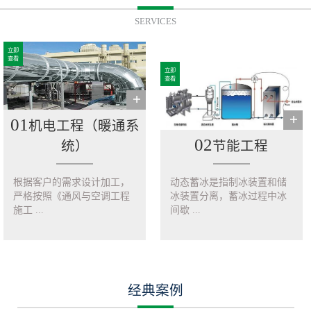
SERVICES
立即
查看
立即
查看
01
机电工程（暖通系
02
统）
节能工程
根据客户的需求设计加工，
动态蓄冰是指制冰装置和储
严格按照《通风与空调工程
冰装置分离，蓄冰过程中冰
施工 ...
间歇 ...
经典案例