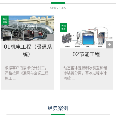
SERVICES
立即
查看
立即
查看
01
机电工程（暖通系
02
统）
节能工程
根据客户的需求设计加工，
动态蓄冰是指制冰装置和储
严格按照《通风与空调工程
冰装置分离，蓄冰过程中冰
施工 ...
间歇 ...
经典案例