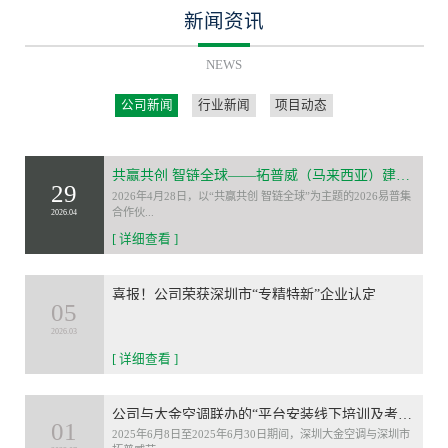
新闻资讯
NEWS
公司新闻
行业新闻
项目动态
共赢共创 智链全球——拓普威（马来西亚）建设有限公司荣膺2026易普集合作伙伴大会“最佳合作伙伴”
29
2026年4月28日，以“共赢共创 智链全球”为主题的2026易普集
合作伙...
2026.04
[ 详细查看 ]
喜报！公司荣获深圳市“专精特新”企业认定
05
2026.03
[ 详细查看 ]
公司与大金空调联办的“平台安装线下培训及考核”活动圆满落幕
01
2025年6月8日至2025年6月30日期间，深圳大金空调与深圳市