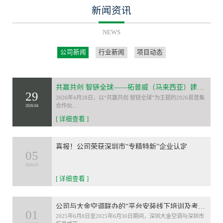
新闻资讯
NEWS
公司新闻
行业新闻
项目动态
共赢共创 智链全球——拓普威（马来西亚）建设有限公司荣膺2026易普集合作伙伴大会“最佳合作伙伴”
29
2026年4月28日，以“共赢共创 智链全球”为主题的2026易普集
合作伙...
2026.04
[ 详细查看 ]
喜报！公司荣获深圳市“专精特新”企业认定
05
2026.03
[ 详细查看 ]
公司与大金空调联办的“平台安装线下培训及考核”活动圆满落幕
01
2025年6月8日至2025年6月30日期间，深圳大金空调与深圳市