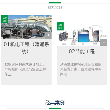
SERVICES
立即
查看
立即
查看
01
机电工程（暖通系
02
统）
节能工程
根据客户的需求设计加工，
动态蓄冰是指制冰装置和储
严格按照《通风与空调工程
冰装置分离，蓄冰过程中冰
施工 ...
间歇 ...
经典案例